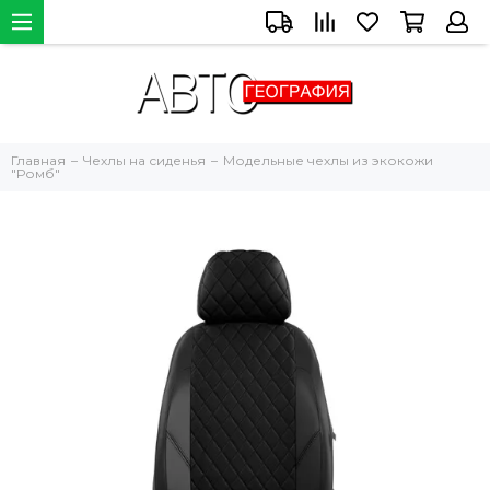
Главная
Чехлы на сиденья
Модельные чехлы из экокожи
"Ромб"