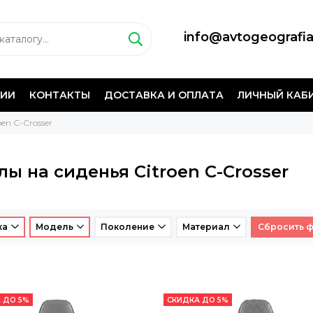
info@avtogeografia
НИИ
КОНТАКТЫ
ДОСТАВКА И ОПЛАТА
ЛИЧНЫЙ КАБ
en C-Crosser
лы на сиденья Citroen C-Crosser
ка
Модель
Поколение
Материал
Сбросить 
 ДО 5%
СКИДКА ДО 5%