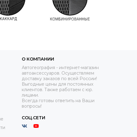
О КОМПАНИИ
 экокожа. И этому есть логичное объяснение.
Автогеография - интернет-магазин
автоаксессуаров. Осуществляем
бладает рядом преимуществ. Экокожа быстрее
доставку заказов по всей России!
, а летом – не жарко. Чехлы из экокожи легко
Выгодные цены для постоянных
ной тряпкой. К экокоже не пристает шерсть
клиентов. Также работаем с юр.
ают самым большим разнообразием по цвету.
лицами.
ство автовладельцев выбирают именно этот
Всегда готовы ответить на Ваши
вопросы!
СОЦ.СЕТИ
ие
рме полосок и
«Ромб»
. Основные отличия - во
обладают еще одним преимуществом. За счет
ти
е образуются складки на горизонтальной