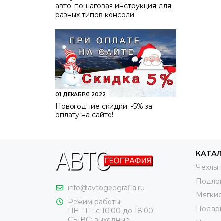
авто: пошаговая инструкция для
внешн
разных типов консоли
максим
слой. 
самом 
от нат
крупн
рекоме
качест
01 ДЕКАБРЯ 2022
более 
Новогодние скидки: -5% за
оплату на сайте!
Чехлы 
КАТА
Чехлы 
Третий
Подло
хороши
info@avtogeografia.ru
Мягкие
чисти
Режим работы:
привле
Подар
ПН-ПТ: с 10:00 до 18:00
части 
СБ-ВС: выходные