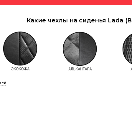
Какие чехлы на сиденья Lada (В
на сиденья из экокожи
популярный на сегодняшний день материал для авточехлов –
ал представляет собой аналог натуральной кожи и даже о
ается и быстрее остывает, поэтому зимой на ней не холодно