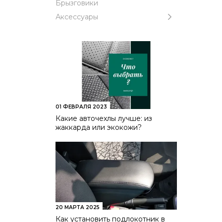
Брызговики
содерж
животн
Аксессуары
Это л
матери
Чехлы 
внешне
более
поверх
Стоимо
01 ФЕВРАЛЯ 2023
все п
Какие авточехлы лучше: из
получа
жаккарда или экокожи?
способ
Чехлы 
20 МАРТА 2025
Второй
Как установить подлокотник в
ткань 