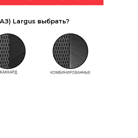
АЗ) Largus выбрать?
 экокожа. И этому есть логичное объяснение.
бладает рядом преимуществ. Экокожа быстрее
, а летом – не жарко. Чехлы из экокожи легко