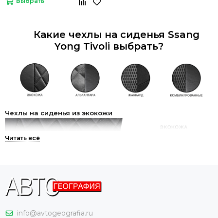
Выбрать
Какие чехлы на сиденья Ssang
Yong Tivoli выбрать?
Чехлы на сиденья из экокожи
Самый популярный на сегодняшний день материал для
авточехлов – экокожа. И этому есть логичное объяснение.
Материал представляет собой аналог натуральной кожи и
даже обладает рядом преимуществ. Экокожа быстрее
нагревается и быстрее остывает, поэтому зимой на ней не
холодно, а летом – не жарко. Чехлы из экокожи легко
info@avtogeografia.ru
содержать в чистоте. Достаточно просто пройтись по ним