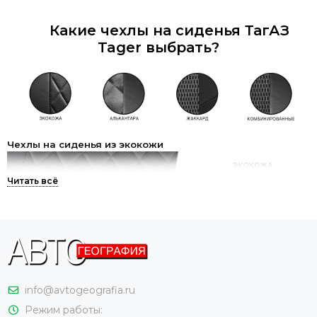
Какие чехлы на сиденья ТагАЗ
Tager выбрать?
Чехлы на сиденья из экокожи
Самый популярный на сегодняшний день материал для
авточехлов – экокожа. И этому есть логичное объяснение.
Материал представляет собой аналог натуральной кожи и
даже обладает рядом преимуществ. Экокожа быстрее
нагревается и быстрее остывает, поэтому зимой на ней не
холодно, а летом – не жарко. Чехлы из экокожи легко
info@avtogeografia.ru
содержать в чистоте. Достаточно просто пройтись по ним
влажной тряпкой. К экокоже не пристает шерсть
Режим работы: