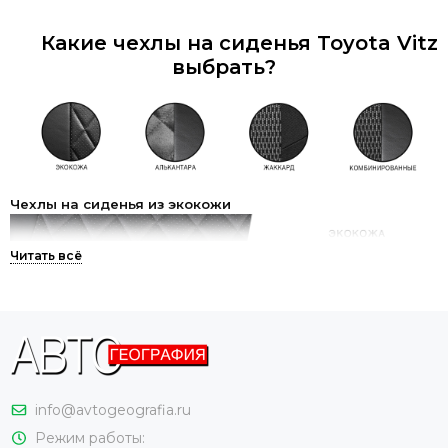
Какие чехлы на сиденья Toyota Vitz
выбрать?
Чехлы на сиденья из экокожи
Самый популярный на сегодняшний день материал для
авточехлов – экокожа. И этому есть логичное объяснение.
Материал представляет собой аналог натуральной кожи и
даже обладает рядом преимуществ. Экокожа быстрее
нагревается и быстрее остывает, поэтому зимой на ней не
холодно, а летом – не жарко. Чехлы из экокожи легко
info@avtogeografia.ru
содержать в чистоте. Достаточно просто пройтись по ним
влажной тряпкой. К экокоже не пристает шерсть
Режим работы: