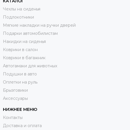
«Высокий борт» или «Сетку». Помимо того, что всегда «по
КАТАЛОГ
погоде», еще и есть замена на случай, если ворсовые
Чехлы на сиденья
коврики сохнут после мойки.
Подлокотники
Мягкие накладки на ручки дверей
Подарки автомобилистам
Какие еще коврики в салон бывают?
Накидки на сиденья
Помимо перечисленных выше вариантов ковриков, Вы
Коврики в салон
можете найти в продаже полиуретановые ковры в салон.
Коврики в багажник
Автогамаки для животных
Для ковриков в багажник этот материал подходит
отлично, так как он в два раза легче резины. Однако,
Подушки в авто
коврики в салон из полиуретана показывают себя не с
Оплетки на руль
самой лучшей стороны.
Брызговики
Из-за своего маленького веса они склонны
Аксессуары
перемещаться вперед. Обратная сторона у таких
НИЖНЕЕ МЕНЮ
ковриков более скользкая, выполнить выемки для
крепежа сложнее, чем в резине. Со временем
Контакты
полиуретановые коврики начинают терять свою форму.
Доставка и оплата