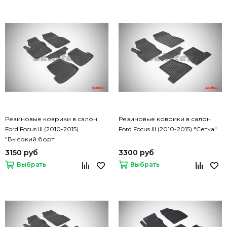
Резиновые коврики в салон
Резиновые коврики в салон
Ford Focus III (2010-2015)
Ford Focus III (2010-2015) "Сетка"
"Высокий борт"
3150 руб
3300 руб
Выбрать
Выбрать