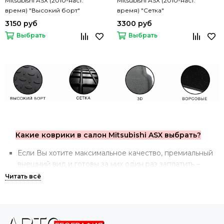
Mitsubishi ASX (2010-наст.
Mitsubishi ASX (2010-наст.
время) "Высокий борт"
время) "Сетка"
3150 руб
3300 руб
Выбрать
Выбрать
Какие коврики в салон Mitsubishi ASX выбрать?
Если Вы хотите максимальное качество, премиальный
внешний вид и готовы за них один раз заплатить –
стоит обратить внимание на
3D коврики
.
Если же в приоритетах внешний вид, и Вы готовы
немного поступиться практичностью – для Вас
подходят
ворсовые коврики
.
Для тех, кто ценит практичность и хочет купить