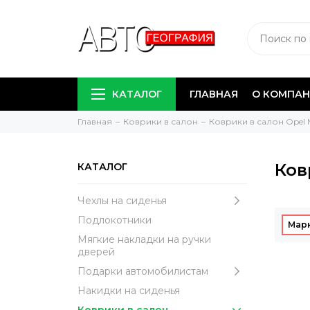
КАТАЛОГ
ГЛАВНАЯ
О КОМПА
Главная
Коврики в салон
Коврики в салон Opel 
Ков
КАТАЛОГ
Чехлы на сиденья
Подлокотники
Мар
Мягкие накладки на ручки
дверей
Подарки автомобилистам
Накидки на сиденья
Коврики в салон