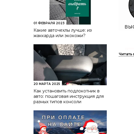
01 ФЕВРАЛЯ 2023
Какие авточехлы лучше: из
жаккарда или экокожи?
Как
Есл
обр
Есл
вор
20 МАРТА 2025
Для
Как установить подлокотник в
авто: пошаговая инструкция для
одн
разных типов консоли
луж
В посл
шин. Н
погоде