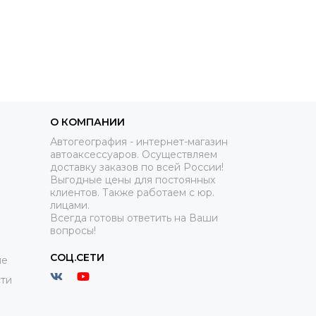
ти в продаже полиуретановые ковры в
 он в два раза легче резины. Однако,
О КОМПАНИИ
й стороны.
Автогеография - интернет-магазин
автоаксессуаров. Осуществляем
 Обратная сторона у таких ковриков более
доставку заказов по всей России!
 Со временем полиуретановые коврики
Выгодные цены для постоянных
клиентов. Также работаем с юр.
лицами.
Всегда готовы ответить на Ваши
качеству и характеристикам вторые
вопросы!
е коврики, так как считаем такую экономию
елия.
СОЦ.СЕТИ
ие
ти
он лучше: 3D, ворс, резина, полиуретан"