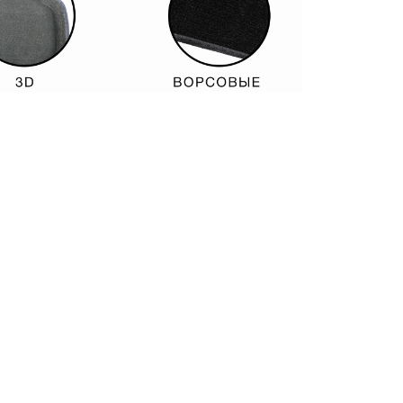
 и готовы за них один раз заплатить – стоит
питься практичностью – для Вас подходят
обные и неприхотливые коврики в салон –
тва воды,
«Сетка»
- чтобы не скапливалась
» коврики по аналогии с сезонной заменой
 «Сетку». Помимо того, что всегда «по
т после мойки.