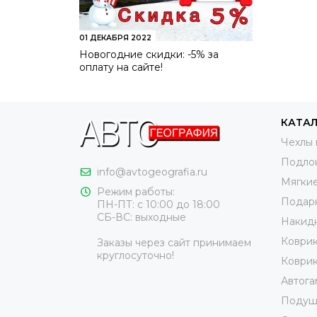
01 ДЕКАБРЯ 2022
Как
Новогодние скидки: -5% за
оплату на сайте!
Помимо
салон.
Для ко
КАТА
коврик
Чехлы 
Подло
Из-за 
info@avtogeografia.ru
скольз
Мягкие
Режим работы:
начина
Подар
ПН-ПТ: с 10:00 до 18:00
СБ-ВС: выходные
Накидк
Обычно
сущест
Коврик
Заказы через сайт принимаем
круглосуточно!
неразу
Коврик
Автога
Подушк
Подроб