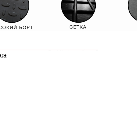
ие коврики в салон Opel Meriva выбрать?
и Вы хотите максимальное качество, премиальный внешний вид
атить внимание на
3D коврики
.
и же в приоритетах внешний вид, и Вы готовы немного посту
совые коврики
.
 тех, кто ценит практичность и хочет купить максимально уд
означно резиновые.
«Высокий борт»
- для большего количес
а в одном месте.
еднее время прослеживается тренд на «летние» и «зимние
а лето покупают ворсовые, на зиму берут «Высокий борт» или
», еще и есть замена на случай, если ворсовые коврики сохну